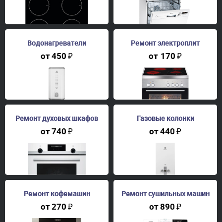
Водонагреватели
Ремонт электроплит
от
450
₽
от
170
₽
Ремонт духовых шкафов
Газовые колонки
от
740
₽
от
440
₽
Ремонт кофемашин
Ремонт сушильных машин
от
270
₽
от
890
₽